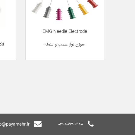
EMG Needle Electrode
سوزن نوار عصب و عضله
الک
fo@payamehr.ir
۰۲۱-۸۸۹۷-۰۴۸۸